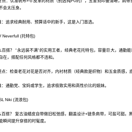
刻要点：认准帆布+牛皮革的材质（别选纯PU的），五金刻印要清晰，肩
不会太压身。
合谁：追求经典耐用、预算适中的新手，这是入门首选。
LV Neverfull (托特包)
什么百搭？ “永远装不满”的实用王者，经典老花托特包，容量巨大，通勤
自在，搭配任何风格都不违和。
刻要点：检查老花对花是否对齐，内衬材质（经典款是织物）和五金质感，
合谁：通勤党、宝妈或学生，追求极致实用和高性价比的姐妹。
YSL Niki (流浪包)
什么百搭？ 复古油蜡皮自带做旧松弛感，翻盖设计+链条肩带，可盐可甜
能瞬间提升穿搭的时髦度。