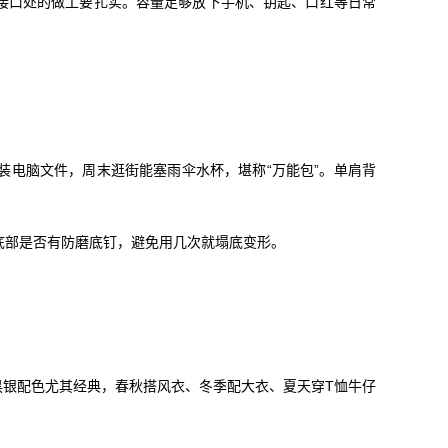
带接口处的做工要扎实。容量足够放下手机、钥匙、口红等日常
能装电脑文件，周末逛街能塞雨伞水杯，堪称“万能包”。单肩背
底部是否有防磨底钉，避免用几次就塌底变形。
。黑银配色尤其经典，春秋搭风衣、冬季配大衣、夏天穿T恤牛仔