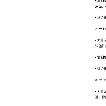
• 复
用品，
• 适
2. 👜 
• 为
法随性
• 复
• 适
3. 👜 
• 为
裤，都