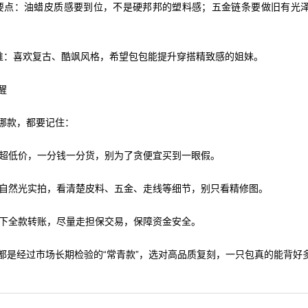
刻要点：油蜡皮质感要到位，不是硬邦邦的塑料感；五金链条要做旧有光
合谁：喜欢复古、酷飒风格，希望包包能提升穿搭精致感的姐妹。
醒
哪款，都要记住：
拒绝超低价，一分钱一分货，别为了贪便宜买到一眼假。
索要自然光实拍，看清楚皮料、五金、走线等细节，别只看精修图。
不私下全款转账，尽量走担保交易，保障资金安全。
都是经过市场长期检验的“常青款”，选对高品质复刻，一只包真的能背好