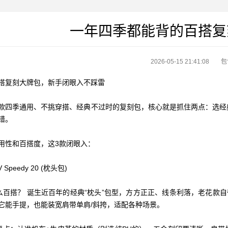
一年四季都能背的百搭复
2026-05-15 21:41:08
包
搭复刻大牌包，新手闭眼入不踩雷
款四季通用、不挑穿搭、经典不过时的复刻包，核心就是抓住两点：选经
错。
用性和百搭度，这3款闭眼入：
LV Speedy 20 (枕头包)
什么百搭？ 诞生近百年的经典“枕头”包型，方方正正、线条利落，老花
它能手提，也能装宽肩带单肩/斜挎，适配各种场景。