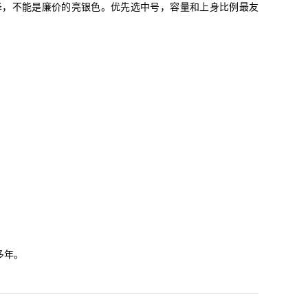
泽，不能是廉价的亮银色。优先选中号，容量和上身比例最友
多年。